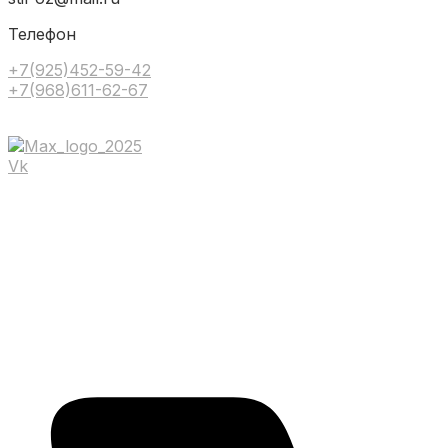
Телефон
+7(925)452-59-42
+7(968)611-62-67
Vk