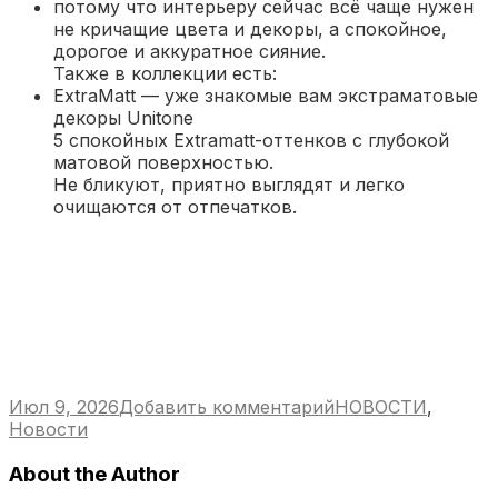
потому что интерьеру сейчас всё чаще нужен
не кричащие цвета и декоры, а спокойное,
дорогое и аккуратное сияние.
Также в коллекции есть:
ExtraMatt — уже знакомые вам экстраматовые
декоры Unitone
5 спокойных Extramatt-оттенков с глубокой
матовой поверхностью.
Не бликуют, приятно выглядят и легко
очищаются от отпечатков.
к
Июл 9, 2026
Добавить комментарий
НОВОСТИ
,
Новая
Новости
коллекция
About the Author
декоров
для