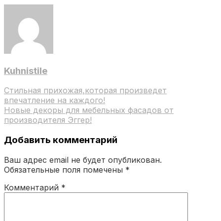
мебельных
фасадов
от
компании
ETERNO!
Kuhnistile
Навигация
Стильная прихожая,которая произведет
впечатление на каждого!
по
Новые декоры для мебельных фасадов от
записям
производителя Эггер!
Добавить комментарий
Ваш адрес email не будет опубликован.
Обязательные поля помечены
*
Комментарий
*